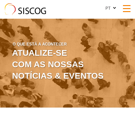
PT
PT
O QUE ESTÁ A ACONTECER
ATUALIZE-SE
COM AS NOSSAS
NOTÍCIAS & EVENTOS