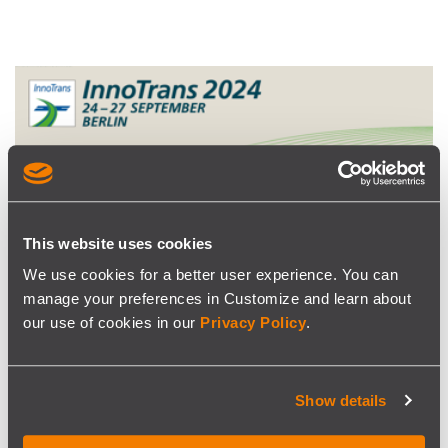
This website uses cookies
EVENTO
We use cookies for a better user experience. You can
SISCOG na Innotrans 2024 com soluções para
manage your preferences in Customize and learn about
our use of cookies in our
Privacy Policy
.
mobilidade mais eficiente
Vamos participar novamente na mais importante feira
Show details
internacional de tecnologia de transportes! Visitem-nos em
Berlim, 24-27 ...