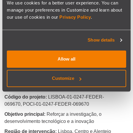
We use cookies for a better user experience. You can
diversificando os mercados actuais e
manage your preferences in Customize and learn about
o lançamento de uma nova área ligada a Data Science
our use of cookies in our
Privacy Policy
.
e Machine Learning.
Show details
Ficha do Projecto
Allow all
Designação do projeto
AI4RealAg - Soluções de Inteligência Artificial e
Customize
Data Science para a implementação e
democratização da agricultura digital
Código do projeto:
LISBOA-01-0247-FEDER-
069670, POCI-01-0247-FEDER-069670
Objetivo principal:
Reforçar a investigação, o
desenvolvimento tecnológico e a inovação
Região de intervenção:
Lisboa, Centro e Alentejo