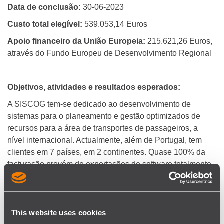
Data de conclusão:
30-06-2023
Custo total elegível:
539.053,14 Euros
Apoio financeiro da
União Europeia:
215.621,26 Euros,
através do Fundo Europeu de Desenvolvimento Regional
Objetivos, atividades e resultados esperados:
A SISCOG tem-se dedicado ao desenvolvimento de
sistemas para o planeamento e gestão optimizados de
recursos para a área de transportes de passageiros, a
nível internacional. Actualmente, além de Portugal, tem
clientes em 7 países, em 2 continentes. Quase 100% da
facturação provém de exportações de software totalmente
"made in Portugal".
Os objectivos deste projecto são:
o reforço da facturação internacional,
This website uses cookies
através da angariação de novos clientes