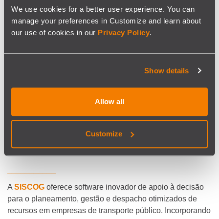
We use cookies for a better user experience. You can
manage your preferences in Customize and learn about
our use of cookies in our
Privacy Policy
.
Sobre a Modaxo
| A Modaxo é uma organização
tecnológica global, apaixonada por mover pessoas pelo
mundo. Trabalhando em conjunto ou de forma
Show details
independente, o seu conjunto de empresas está
empenhado em desenvolver soluções de software e
Allow all
tecnologia que ajudam a ligar as pessoas aos locais onde
precisam de estar — seja para trabalhar, estar com a
família ou nas deslocações do dia a dia. Saiba mais em
Customize
Modaxo.com.
___________
A
SISCOG
oferece software inovador de apoio à decisão
para o planeamento, gestão e despacho otimizados de
recursos em empresas de transporte público. Incorporando