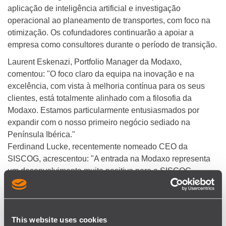
aplicação de inteligência artificial e investigação
operacional ao planeamento de transportes, com foco na
otimização. Os cofundadores continuarão a apoiar a
empresa como consultores durante o período de transição.
Laurent Eskenazi, Portfolio Manager da Modaxo,
comentou: "O foco claro da equipa na inovação e na
excelência, com vista à melhoria contínua para os seus
clientes, está totalmente alinhado com a filosofia da
Modaxo. Estamos particularmente entusiasmados por
expandir com o nosso primeiro negócio sediado na
Península Ibérica."
Ferdinand Lucke, recentemente nomeado CEO da
SISCOG, acrescentou: "A entrada na Modaxo representa
um desenvolvimento muito positivo para a SISCOG.
Partilhamos uma visão comum sobre o papel
transformador da tecnologia no sector dos transportes, e a
nossa equipa poderá beneficiar do apoio adicional que
resulta de fazer parte da rede Modaxo."
This website uses cookies