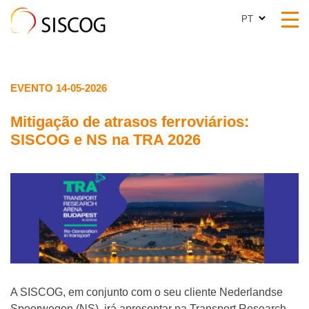
PT
PT
EVENTO 14-05-2026
Mitigação de atrasos ferroviários:
SISCOG e NS na TRA 2026
A SISCOG, em conjunto com o seu cliente Nederlandse
Spoorwegen (NS), irá apresentar na Transport Research