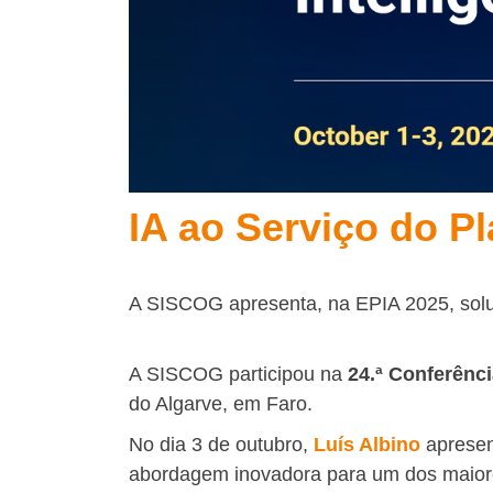
IA ao Serviço do P
A SISCOG apresenta, na EPIA 2025, soluçõ
A SISCOG participou na
24.ª Conferência
do Algarve, em Faro.
No dia 3 de outubro,
Luís Albino
apresen
abordagem inovadora para um dos maiores 